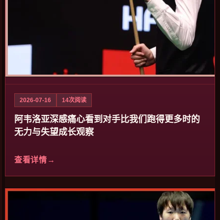
2026-07-16
14次阅读
阿韦洛亚深感痛心看到对手比我们跑得更多时的
无力与失望成长观察
查看详情→