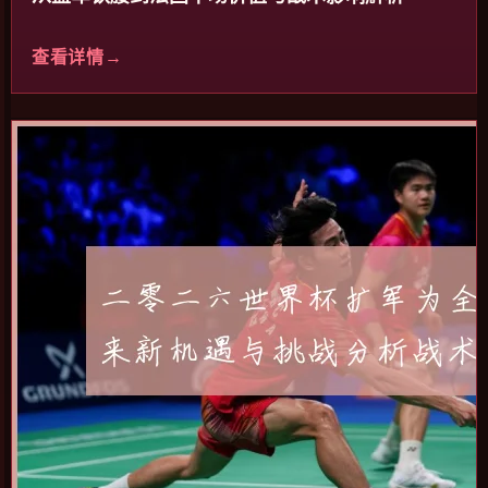
查看详情→