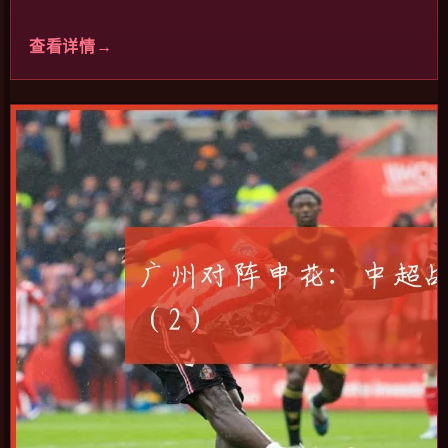
查看详情→