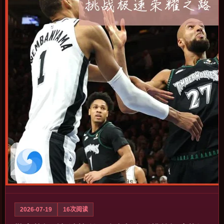
2026-07-19
16次阅读