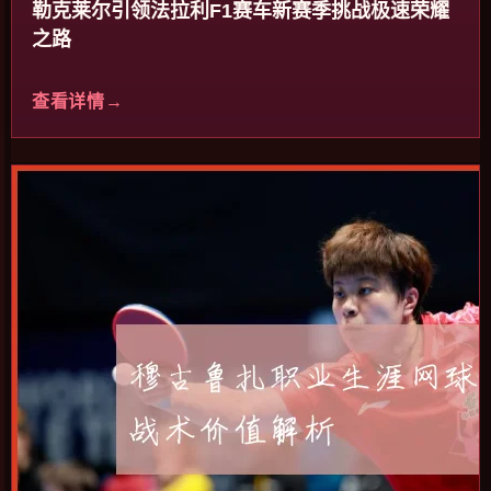
勒克莱尔引领法拉利F1赛车新赛季挑战极速荣耀
之路
查看详情→