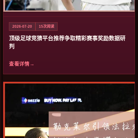
2026-07-20
15次阅读
顶级足球竞猜平台推荐争取精彩赛事奖励数据研
判
查看详情→