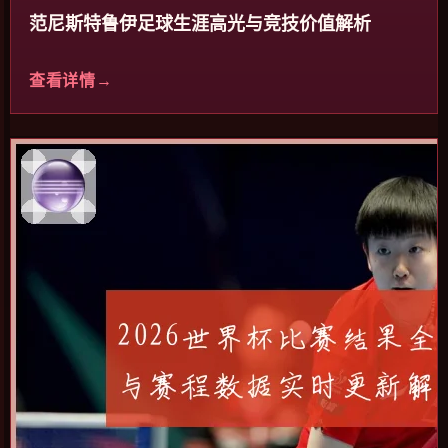
范尼斯特鲁伊足球生涯高光与竞技价值解析
查看详情→