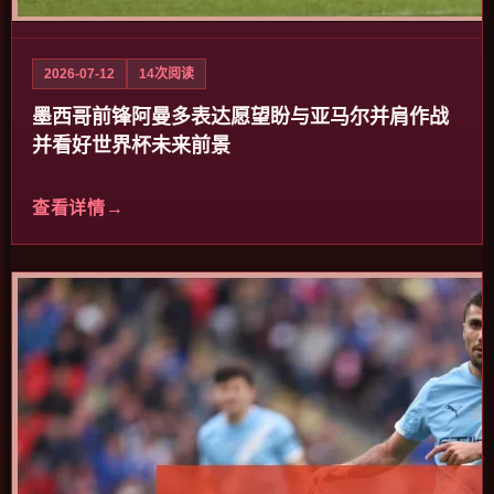
2026-07-12
14次阅读
墨西哥前锋阿曼多表达愿望盼与亚马尔并肩作战
并看好世界杯未来前景
查看详情→