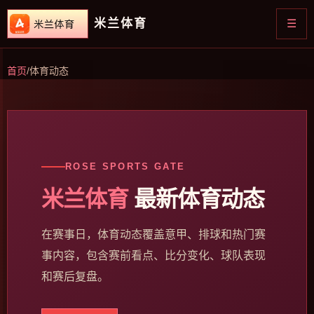
米兰体育
☰
首页
/
体育动态
ROSE SPORTS GATE
米兰体育
最新体育动态
在赛事日，体育动态覆盖意甲、排球和热门赛
事内容，包含赛前看点、比分变化、球队表现
和赛后复盘。