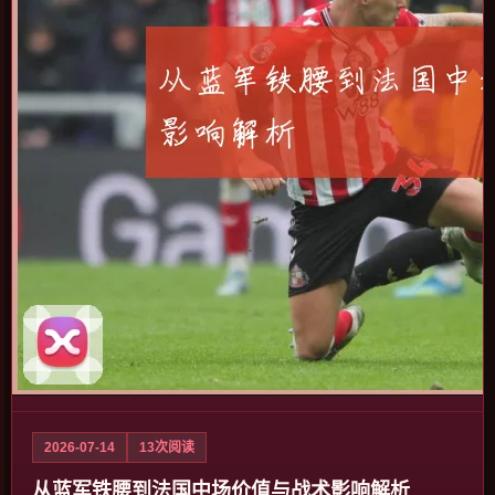
2026-07-14
13次阅读
从蓝军铁腰到法国中场价值与战术影响解析