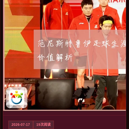
2026-07-17
19次阅读