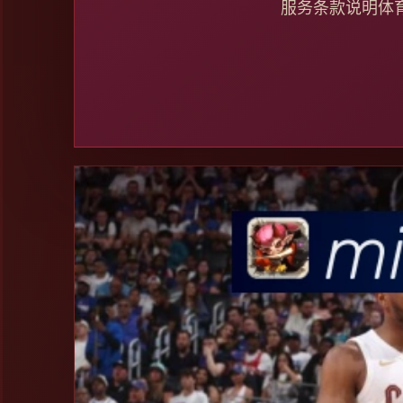
服务条款说明体