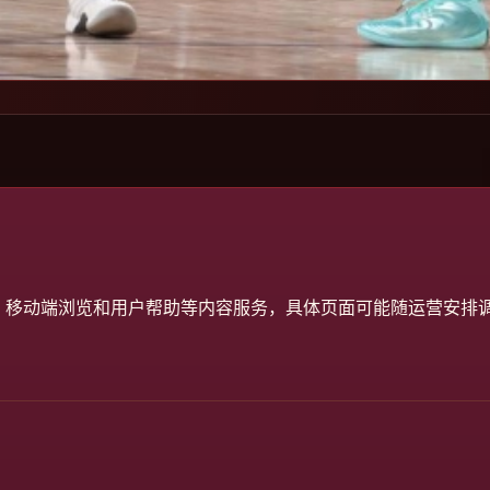
、移动端浏览和用户帮助等内容服务，具体页面可能随运营安排