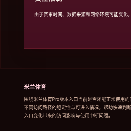
由于赛事时间、数据来源和网络环境可能变化
米兰体育
围绕米兰体育Pro版本入口当前是否还能正常使用
不同访问路径的稳定性与可进入情况，帮助快速判
入口变化带来的访问影响与使用中断问题。