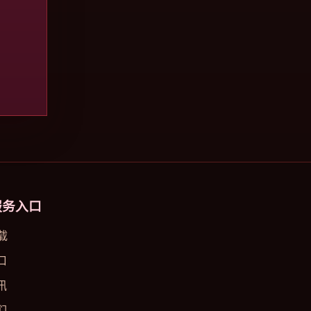
服务入口
载
口
讯
们